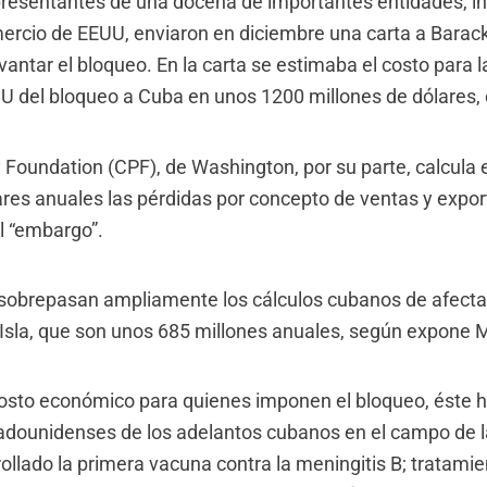
presentantes de una docena de importantes entidades, in
rcio de EEUU, enviaron en diciembre una carta a Barac
evantar el bloqueo. En la carta se estimaba el costo para
U del bloqueo a Cuba en unos 1200 millones de dólares, 
 Foundation (CPF), de Washington, por su parte, calcula
ares anuales las pérdidas por concepto de ventas y expo
el “embargo”.
sobrepasan ampliamente los cálculos cubanos de afectac
Isla, que son unos 685 millones anuales, según expone 
osto económico para quienes imponen el bloqueo, éste ha
adounidenses de los adelantos cubanos en el campo de l
ollado la primera vacuna contra la meningitis B; tratamie