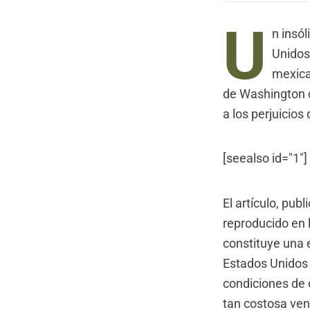
U
n insól
Unidos
mexica
de Washington c
a los perjuicios
[seealso id="1"]
El artículo
, publ
reproducido en 
constituye una 
Estados Unidos 
condiciones de 
tan costosa ven