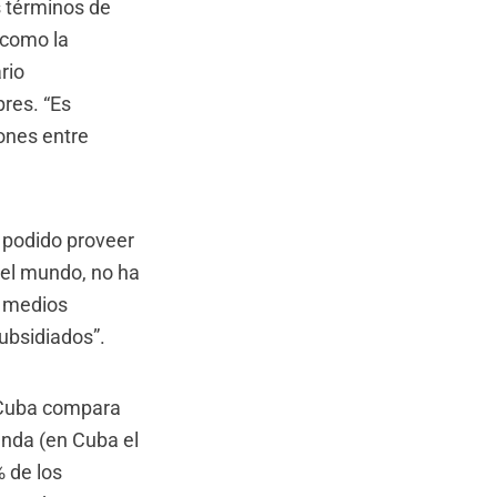
s términos de
 como la
rio
bres. “Es
ones entre
a podido proveer
del mundo, no ha
s medios
subsidiados”.
e Cuba compara
enda (en Cuba el
% de los