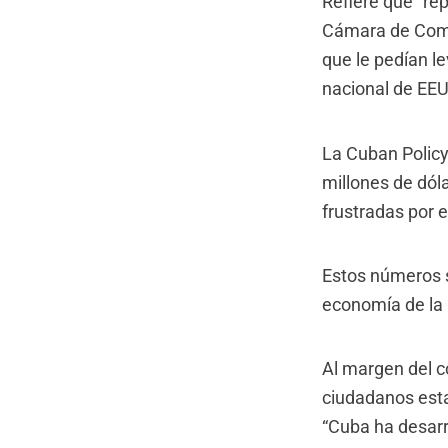
Refiere que “re
Cámara de Come
que le pedían l
nacional de EEU
La Cuban Policy
millones de dól
frustradas por 
Estos números 
economía de la 
Al margen del c
ciudadanos est
“Cuba ha desarr