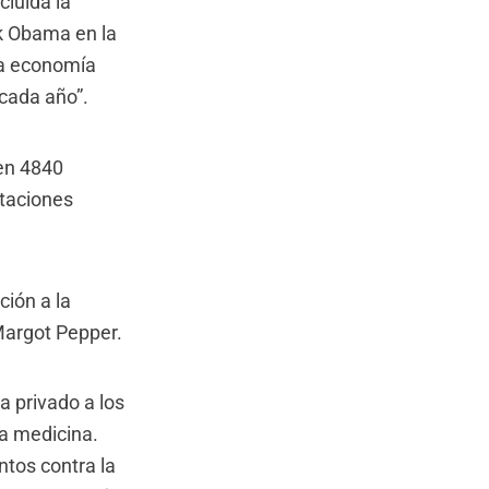
cluida la
k Obama en la
 la economía
cada año”.
 en 4840
rtaciones
ión a la
Margot Pepper.
 privado a los
a medicina.
ntos contra la