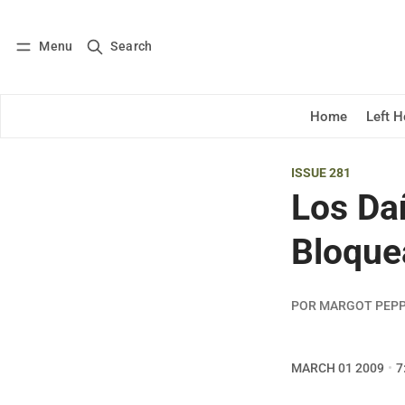
Menu
Search
Log in
Subscribe
Home
Left 
ISSUE 281
Los Da
Bloque
POR MARGOT PEPP
MARCH 01 2009
7