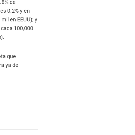
1.8% de
es 0.2% y en
 mil en EEUU); y
r cada 100,000
).
eta que
ra ya de