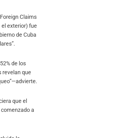
 Foreign Claims
l exterior) fue
obierno de Cuba
ares”.
 52% de los
s revelan que
queo”—advierte.
ciera que el
ha comenzado a