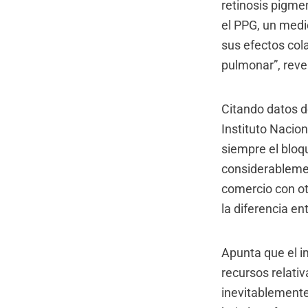
retinosis pigmen
el PPG, un medi
sus efectos col
pulmonar”, revel
Citando datos d
Instituto Nacio
siempre el bloq
considerablemen
comercio con ot
la diferencia en
Apunta que el i
recursos relati
inevitablemente 