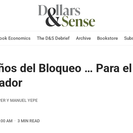
Hook Economics
The D&S Debrief
Archive
Bookstore
Subs
ños del Bloqueo … Para el
ador
ER Y MANUEL YEPE
:00 AM
3 MIN READ