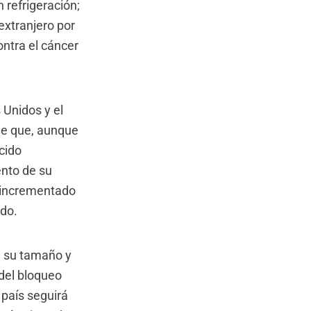
 refrigeración;
extranjero por
ontra el cáncer
 Unidos y el
ne que, aunque
cido
ento de su
n incrementado
ado.
e su tamaño y
del bloqueo
 país seguirá