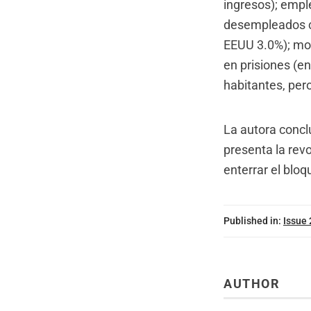
ingresos); empl
desempleados c
EEUU 3.0%); mort
en prisiones (e
habitantes, per
La autora concl
presenta la rev
enterrar el blo
Published in:
Issue
AUTHOR