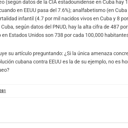
eo (según datos de la CIA estadounidense en Cuba hay 
uando en EEUU pasa del 7.6%); analfabetismo (en Cuba 
alidad infantil (4.7 por mil nacidos vivos en Cuba y 8 por
n Cuba, según datos del PNUD, hay la alta cifra de 487 po
o en Estados Unidos son 738 por cada 100,000 habitantes
uye su artículo preguntando: ¿Si la única amenaza concr
olución cubana contra EEUU es la de su ejemplo, no es ho
queo?
 281