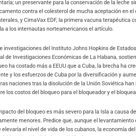
taria; un preservante para la conservación de la leche sin
camento contra el colesterol de mucha aceptación en el 
aterales, y CimaVax EDF, la primera vacuna terapéutica c
a a los internautas norteamericanos el artículo.
e investigaciones del Instituto Johns Hopkins de Estados
nal de Investigaciones Económicas de La Habana, sostie
ueo ha costado más a EEUU que a Cuba, la brecha ha cre
te y los esfuerzos de Cuba por la diversificación y aum
ras naciones tras la disolución de la Unión Soviética ha
tre los costos del bloqueo para el bloqueador y el bloque
mpacto del bloqueo es más severo para la Isla a causa d
vamente menores. Predice que, aunque el levantamiento 
elevaría el nivel de vida de los cubanos, la economía del